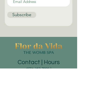
Subscribe
Contact | Hours
(973) 352-7990
|
hello@flordavidawellness.com
hours: by appointment
MENU
HOME
EVENTS