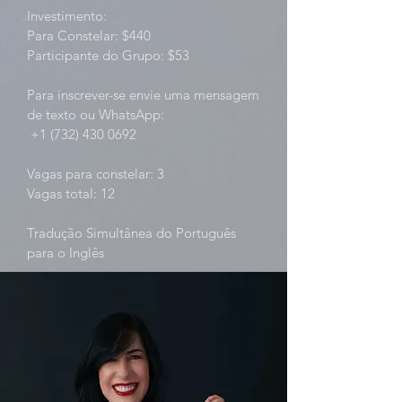
Investimento:
Para Constelar: $440
Participante do Grupo: $53
Para inscrever-se envie uma mensagem
de texto ou WhatsApp:
+1 (732) 430 0692
Vagas para constelar: 3
Vagas total: 12
Tradução Simultânea do Português
para o Inglês