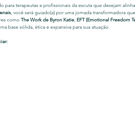
 para terapeutas e profissionais da escuta que desejam alinhar
enais
, você será guiado(a) por uma jornada transformadora que
res como 
The Work de Byron Katie
, 
EFT (Emotional Freedom T
ma base sólida, ética e expansiva para sua atuação.
iar: