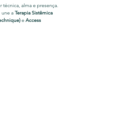
 técnica, alma e presença.
 une a 
Terapia Sistêmica 
echnique)
 e 
Access 