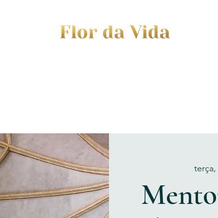
EVENTS
JOURNEY TO MOTHERHOOD
WOM
terça,
Mento