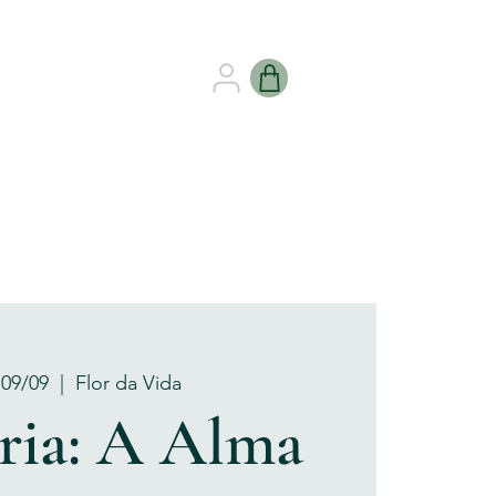
B HEALING
GIFT CARDS
 09/09
  |  
Flor da Vida
ria: A Alma