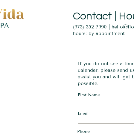
Contact | Ho
(973) 352-7990 |
hello@fl
hours: by appointment
If you do not see a tim
calendar, please send 
assist you and will get
possible.
First Name
Email
Phone