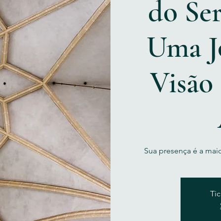
do Ser
Uma J
Visão 
Sua presença é a maio
Tic