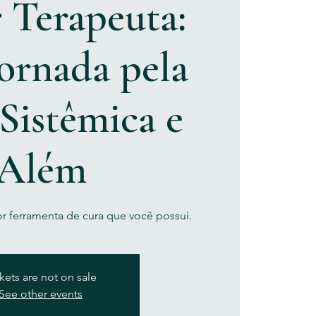
 Terapeuta:
ornada pela
Sistêmica e
Além
r ferramenta de cura que você possui.
kets are not on sale
See other events