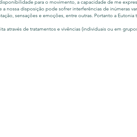
disponibilidade para o movimento, a capacidade de me expressa
 a nossa disposição pode sofrer interferências de inúmeras va
ntação, sensações e emoções, entre outras. Portanto a Eutoni
ita através de tratamentos e vivências (individuais ou em grup
o do repertório de si, oferecendo recursos que promovam a au
oais para iniciar a viagem, que pode ou não ter um destino ce
da seja possível encontrar o que chamo de descanso ativo. Q
 o esforço justo, nem mais, nem menos, encontrando assim um 
e trabalho são alívio de dores agudas e crônicas, melhora da 
tório, linfático, além de bem estar e disposição.
nível para atendimentos individuais somente com agendamento (
, Verona NJ 07044 (Above Salon Grove)