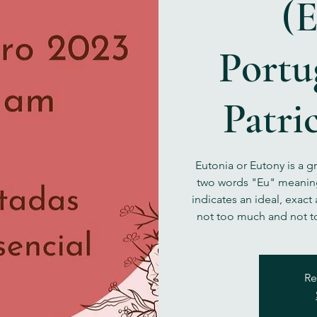
(E
Portu
Patri
Eutonia or Eutony is a 
two words "Eu" meaning
indicates an ideal, exact 
not too much and not to
Re