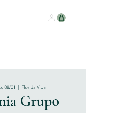
B HEALING
GIFT CARDS
, 08/01
  |  
Flor da Vida
nia Grupo