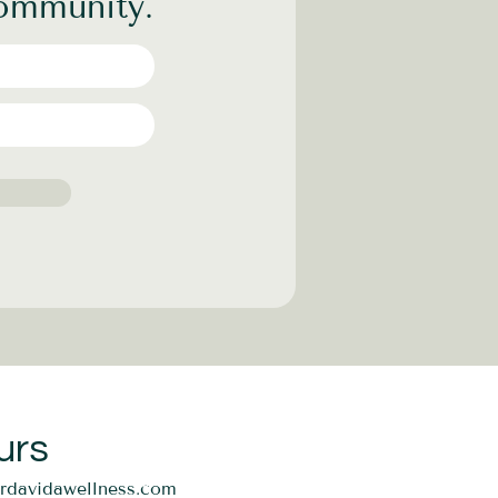
community.
o tônus eu aprendo a me
ndo os tecidos (músculos,
m muita tensão. Mais que
ortos e ensina caminhos
endendo caminhos para
urs
ordavidawellness.com