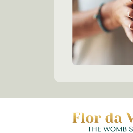
Quais as vantagens de apre
Tônus muscular pode ser e
movimentar com economia d
tendões e ligamentos) e art
A Eutonia funciona para qu
Sim, ao perceber o corpo é
uma terapia, a Eutonia é 
para que o corpo se autorr
reequilibrar as próprias ten