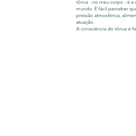
tônus - no meu corpo - é a 
mundo. É fácil perceber que
pressão atmosférica, alime
atuação.
A consciência do tônus é fe
aprendizado e a atualizaçã
um traz suas bagagens pess
em algum momento da jorna
atividades necessárias com
viver bem.
Os benefícios notáveis dest
sistemas imunológico, diges
Este trabalho estará dispo
Local: 21 Grove ave, 2nd fl
Aula em grupo
08 de janeiro 2023
Às 9:30- Vagas limitadas
Registre-se aqui