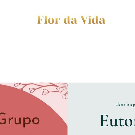
EVENTS
JOURNEY TO MOTHERHOOD
WOM
domingo
Euto