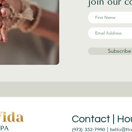
join our 
nder a regular o tônus muscular?
ntendido como disponibilidade para o movimento. Ao regular 
e energia, isto é me cansando muito menos e assim preserva
iculações.
em já tem dores?
 possível aprender a como tirar as sobrecargas das regiões co
Subscribe
uma pedagogia que conduz a percepção da origem dos desconf
egule. Com a prática, o aluno vai adquirindo autonomia e apr
sões.
Contact | Ho
(973) 352-7990 |
hello@fl