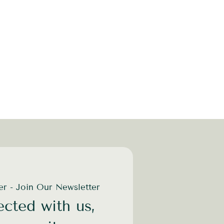
rante a Segunda Guerra
mar eutonistas. Hoje
ica, Brasil, França, Suíça,
ente capacitado. Por meio
nduzido a levar atenção às
m o outro.
 ?
der - Join Our Newsletter
 Contato para Eutonia é
cted with us,
balho é que desperta o