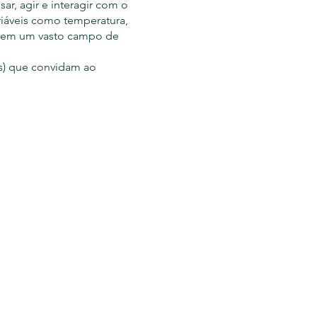
r, agir e interagir com o
riáveis como temperatura,
a tem um vasto campo de
os) que convidam ao
tonomia do praticante. Cada
rto. O que eu desejo é que
ue o corpo busque fazer as
modo eutônico literal para
qualidade do sono, dos
consultar datas)